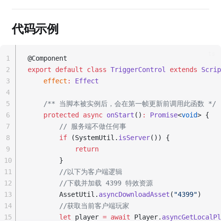
代码示例
ts
1
@Component
2
export
default
class
TriggerControl
extends
Scrip
3
effect
:
Effect
4
5
/** 当脚本被实例后，会在第一帧更新前调用此函数 */
6
protected
async
onStart
()
:
Promise
<
void
> {
7
// 服务端不做任何事
8
if
 (SystemUtil.
isServer
()) {
9
return
10
        }
11
//以下为客户端逻辑
12
//下载并加载 4399 特效资源
13
        AssetUtil.
asyncDownloadAsset
(
"4399"
)
14
//获取当前客户端玩家
15
let
 player 
=
await
 Player.
asyncGetLocalPl