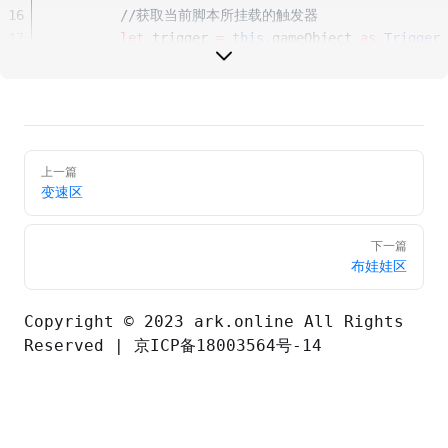
16
//获取当前脚本所挂载的触发器
17
let
 trigger 
=
this
.gameObject 
as
Trigger
18
//进入触发区域
19
        trigger.onEnter.
add
(
async
 (
other
:
GameObj
20
if
 (other 
==
 player.character) {
21
//创建特效
22
this
.effect 
=
await
 GameObject.
as
上一篇
23
//特效附着在角色根节点上
变速区
24
                player.character.
attachToSlot
(
thi
25
//相对角色的偏移位置为 0,0,0
26
this
.effect.localTransform.positi
下一篇
布娃娃区
27
//准备特效
28
this
.effect.
asyncReady
().
then
(() 
29
//准备完成，播放特效
Copyright © 2023 ark.online All Rights
30
this
.effect.
play
()
Reserved |
京ICP备18003564号-14
31
                })
32
            }
33
        })
34
//离开触发区域