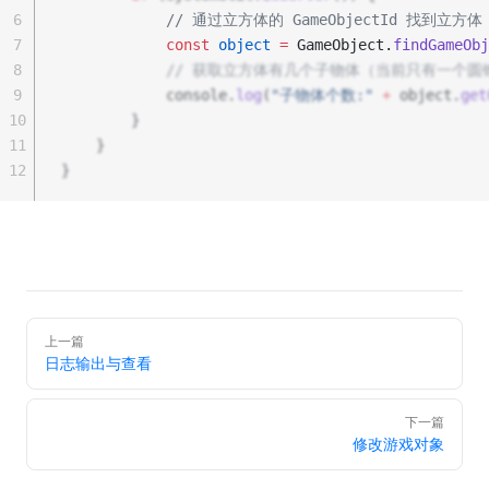
6
// 通过立方体的 GameObjectId 找到立方体
7
const
object
=
 GameObject.
findGameObj
8
// 获取立方体有几个子物体（当前只有一个圆
9
            console.
log
(
"子物体个数:"
+
 object.
get
10
        }
11
    }
12
}
上一篇
日志输出与查看
下一篇
修改游戏对象