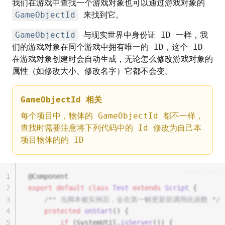
我们在游戏中查找一个游戏对象也可以通过游戏对象的
GameObjectId
来找到它。
GameObjectId
与现实世界中身份证 ID 一样，我
们的游戏对象在同个游戏中拥有唯一的 ID，这个 ID
在游戏对象创建时会自动生成，无论怎么修改游戏对象的
属性（如修改大小、修改名字）它都不会变。
GameObjectId 相关
每个项目中，物体的 GameObjectId 都不一样，
查找时需要注意将下列代码中的 Id 修改为自己本
项目物体的的 ID
typescript
1
@Component
2
export
default
class
Test
extends
Script
 {
3
/** 当脚本被实例后，会在第一帧更新前调用此函数 */
4
protected
onStart
() {
5
if
 (SystemUtil.
isServer
()) {