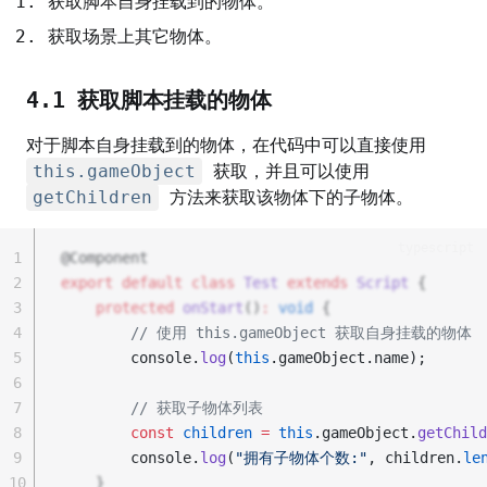
获取脚本自身挂载到的物体。
获取场景上其它物体。
4.1 获取脚本挂载的物体
对于脚本自身挂载到的物体，在代码中可以直接使用
this.gameObject
获取，并且可以使用
getChildren
方法来获取该物体下的子物体。
typescript
1
@Component
2
export
default
class
Test
extends
Script
 {
3
protected
onStart
()
:
void
 {
4
// 使用 this.gameObject 获取自身挂载的物体 
5
        console.
log
(
this
.gameObject.name); 
6
7
// 获取子物体列表 
8
const
children
=
this
.gameObject.
getChild
9
        console.
log
(
"拥有子物体个数:"
, children.
le
10
    }